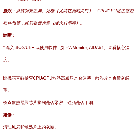
癥狀
：系統頻繁藍屏、死機（尤其在負載高時），CPU/GPU溫度監控
軟件報警，風扇噪音異常（過大或停轉）。
診斷
：
* 進入BIOS/UEFI或使用軟件（如HWMonitor, AIDA64）查看核心溫
度。
開機箱直觀檢查CPU/GPU散熱器風扇是否運轉，散熱片是否積灰嚴
重。
檢查散熱器與芯片接觸是否緊密，硅脂是否干涸。
維修
：
清理風扇和散熱片上的灰塵。