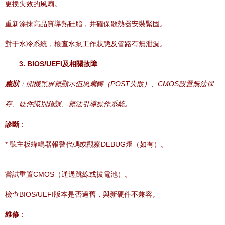
更換失效的風扇。
重新涂抹高品質導熱硅脂，并確保散熱器安裝緊固。
對于水冷系統，檢查水泵工作狀態及管路有無泄漏。
3. BIOS/UEFI及相關故障
癥狀
：開機黑屏無顯示但風扇轉（POST失敗）、CMOS設置無法保
存、硬件識別錯誤、無法引導操作系統。
診斷
：
* 聽主板蜂鳴器報警代碼或觀察DEBUG燈（如有）。
嘗試重置CMOS（通過跳線或拔電池）。
檢查BIOS/UEFI版本是否過舊，與新硬件不兼容。
維修
：