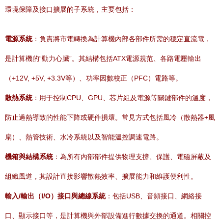
環境保障及接口擴展的子系統，主要包括：
電源系統
：負責將市電轉換為計算機內部各部件所需的穩定直流電，
是計算機的“動力心臟”。其結構包括ATX電源規范、各路電壓輸出
（+12V, +5V, +3.3V等）、功率因數校正（PFC）電路等。
散熱系統
：用于控制CPU、GPU、芯片組及電源等關鍵部件的溫度，
防止過熱導致的性能下降或硬件損壞。常見方式包括風冷（散熱器+風
扇）、熱管技術、水冷系統以及智能溫控調速電路。
機箱與結構系統
：為所有內部部件提供物理支撐、保護、電磁屏蔽及
組織風道，其設計直接影響散熱效率、擴展能力和維護便利性。
輸入/輸出（I/O）接口與總線系統
：包括USB、音頻接口、網絡接
口、顯示接口等，是計算機與外部設備進行數據交換的通道。相關控