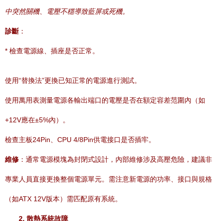
中突然關機、電壓不穩導致藍屏或死機。
診斷
：
* 檢查電源線、插座是否正常。
使用“替換法”更換已知正常的電源進行測試。
使用萬用表測量電源各輸出端口的電壓是否在額定容差范圍內（如
+12V應在±5%內）。
檢查主板24Pin、CPU 4/8Pin供電接口是否插牢。
維修
：通常電源模塊為封閉式設計，內部維修涉及高壓危險，建議非
專業人員直接更換整個電源單元。需注意新電源的功率、接口與規格
（如ATX 12V版本）需匹配原有系統。
2. 散熱系統故障